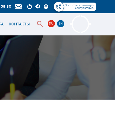
Заказать
бесплатную
 09 80
консультацию
РА
КОНТАКТЫ
RU
EN