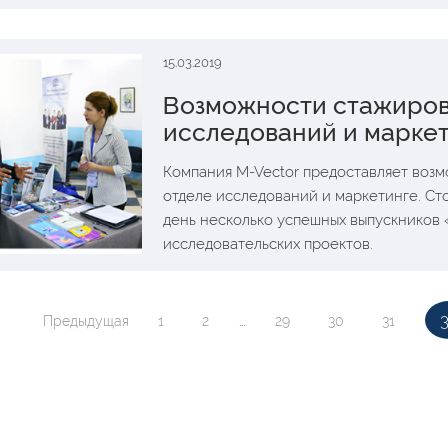
15.03.2019
Возможности стажировк
исследований и марке
Компания M-Vector предоставляет возм
отделе исследований и маркетинге. Ст
день несколько успешных выпускников
исследовательских проектов.
Предыдущая
1
2
...
29
30
31