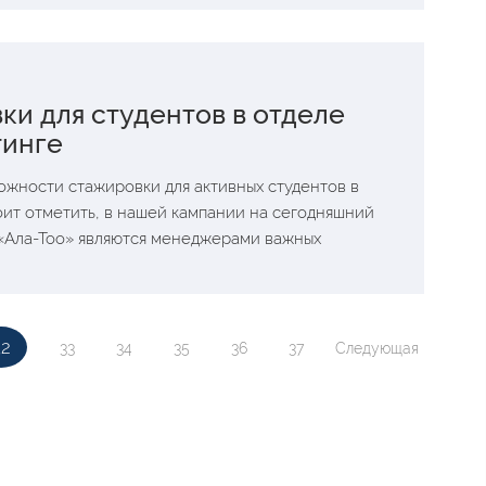
и для студентов в отделе
тинге
ожности стажировки для активных студентов в
оит отметить, в нашей кампании на сегодняшний
 «Ала-Тоо» являются менеджерами важных
32
33
34
35
36
37
Следующая