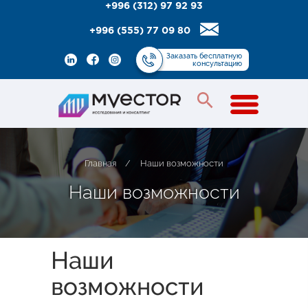
+996 (312) 97 92 93
+996 (555) 77 09 80
Заказать
бесплатную
консультацию
Главная
/
Наши возможности
Н
а
ш
и
в
о
з
м
о
ж
н
о
с
т
и
Наши
возможности