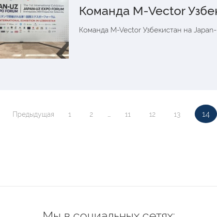
Команда M-Vector Узбе
Команда M-Vector Узбекистан на Japan
14
Предыдущая
1
2
...
11
12
13
Мы в социальных сетях: