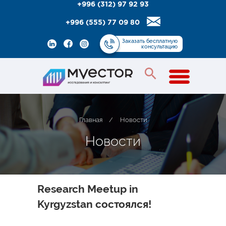
+996 (312) 97 92 93
+996 (555) 77 09 80
Заказать
бесплатную
консультацию
Главная
/
Новости
Н
о
в
о
с
т
и
Research Meetup in
Kyrgyzstan состоялся!