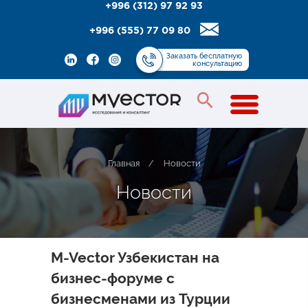
+996 (312) 97 92 93
+996 (555) 77 09 80
Заказать
бесплатную
консультацию
Главная
/
Новости
Н
о
в
о
с
т
и
M-Vector Узбекистан на
бизнес-форуме с
бизнесменами из Турции