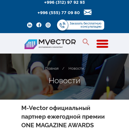
+996 (312) 97 92 93
+996 (555) 77 09 80
Заказать
бесплатную
консультацию
Главная
/
Новости
Н
о
в
о
с
т
и
M-Vector официальный
партнер ежегодной премии
ONE MAGAZINE AWARDS