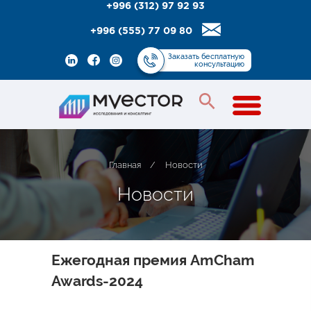
+996 (312) 97 92 93
+996 (555) 77 09 80
Заказать
бесплатную
консультацию
Главная
/
Новости
Н
о
в
о
с
т
и
Ежегодная премия AmCham
Awards-2024